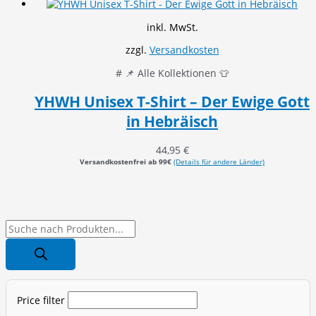
inkl. MwSt.
zzgl.
Versandkosten
# 📌 Alle Kollektionen 👕
YHWH Unisex T-Shirt – Der Ewige Gott
in Hebräisch
44,95
€
Versandkostenfrei ab 99€
(Details für andere Länder)
P
r
o
d
Price filter
u