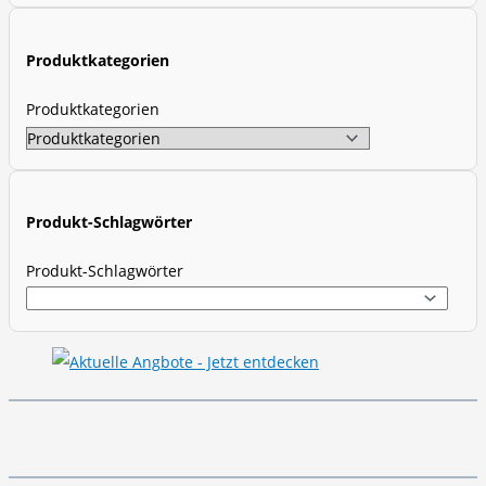
c
t
Produktkategorien
s
s
Produktkategorien
e
a
r
c
Produkt-Schlagwörter
h
Produkt-Schlagwörter