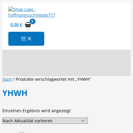
Zum
Inhalt
springen
0,00
€
Suchen
Start
/ Produkte verschlagwortet mit „YHWH“
YHWH
Einzelnes Ergebnis wird angezeigt