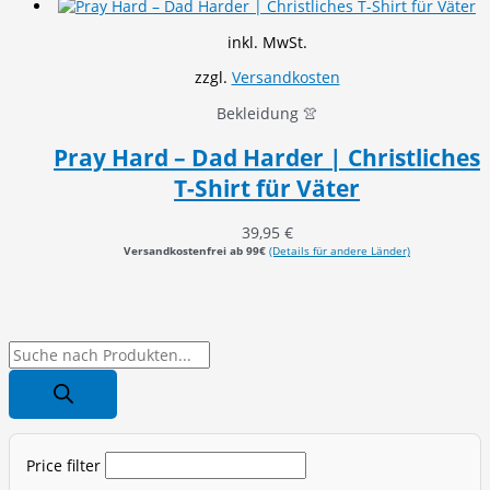
inkl. MwSt.
zzgl.
Versandkosten
Bekleidung 👚
Pray Hard – Dad Harder | Christliches
T-Shirt für Väter
39,95
€
Versandkostenfrei ab 99€
(Details für andere Länder)
P
r
o
d
Price filter
u