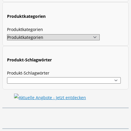
c
t
Produktkategorien
s
s
Produktkategorien
e
a
r
c
Produkt-Schlagwörter
h
Produkt-Schlagwörter