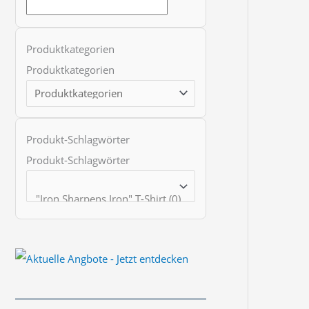
t
s
s
Produktkategorien
e
Produktkategorien
a
r
c
Produkt-Schlagwörter
h
Produkt-Schlagwörter