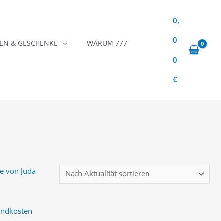
0,
0
N & GESCHENKE
WARUM 777
0
€
andkosten