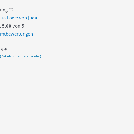
dung 👚
shua Löwe von Juda
t
5.00
von 5
amtbewertungen
95
€
(Details für andere Länder)