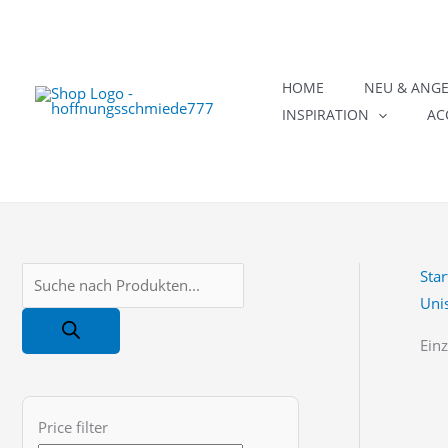
Zum
Inhalt
springen
HOME
NEU & ANG
INSPIRATION
AC
Star
P
Uni
r
o
Einz
d
u
Price filter
c