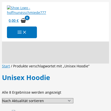
Zum
Inhalt
springen
0,00
€
Suchen
Start
/ Produkte verschlagwortet mit „Unisex Hoodie“
Unisex Hoodie
Nach
Alle 8 Ergebnisse werden angezeigt
Aktualität
sortiert