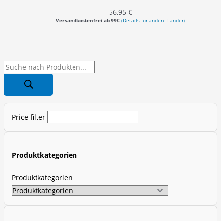
56,95
€
Versandkostenfrei ab 99€
(Details für andere Länder)
P
r
o
d
Price filter
u
c
t
Produktkategorien
s
s
Produktkategorien
e
a
r