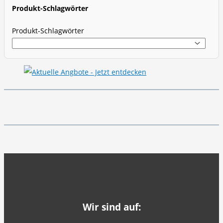
c
Produkt-Schlagwörter
h
Produkt-Schlagwörter
Wir sind auf: