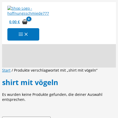
Zum
Inhalt
springen
0,00
€
Suchen
Start
/ Produkte verschlagwortet mit „shirt mit vögeln“
shirt mit vögeln
Es wurden keine Produkte gefunden, die deiner Auswahl
entsprechen.