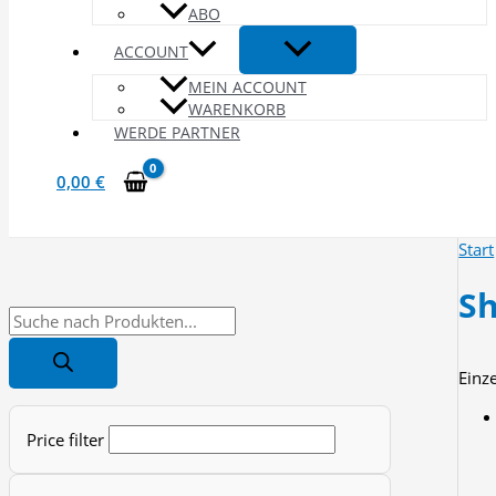
ABO
ACCOUNT
MEIN ACCOUNT
WARENKORB
WERDE PARTNER
0,00
€
Start
Sh
P
r
Einz
o
d
Price filter
u
c