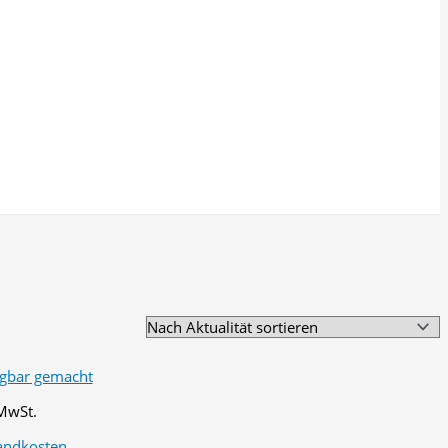
 MwSt.
andkosten