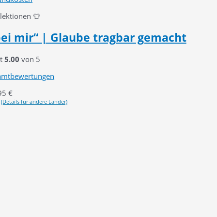
llektionen 👕
 bei mir“ | Glaube tragbar gemacht
it
5.00
von 5
amtbewertungen
95
€
(Details für andere Länder)