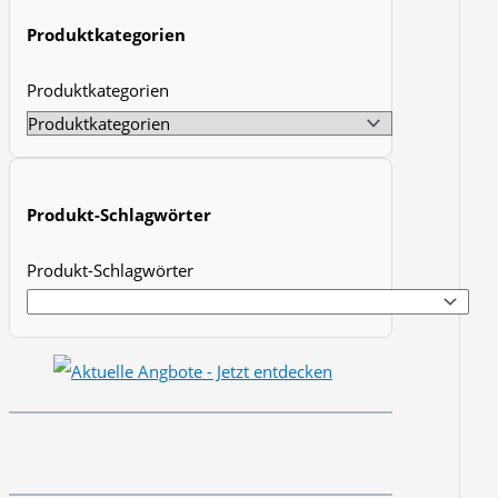
t
Produktkategorien
s
Produktkategorien
s
e
a
r
Produkt-Schlagwörter
c
h
Produkt-Schlagwörter