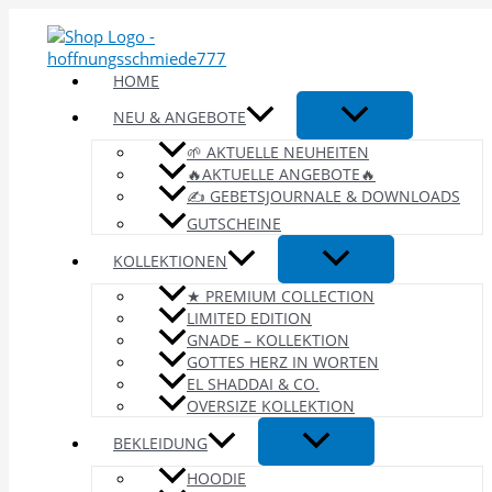
Zum
Inhalt
springen
HOME
NEU & ANGEBOTE
🌱 AKTUELLE NEUHEITEN
🔥AKTUELLE ANGEBOTE🔥
✍️ GEBETSJOURNALE & DOWNLOADS
GUTSCHEINE
KOLLEKTIONEN
★ PREMIUM COLLECTION
LIMITED EDITION
GNADE – KOLLEKTION
GOTTES HERZ IN WORTEN
EL SHADDAI & CO.
OVERSIZE KOLLEKTION
BEKLEIDUNG
HOODIE