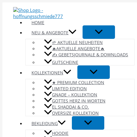
Zum
Inhalt
springen
HOME
NEU & ANGEBOTE
🌱 AKTUELLE NEUHEITEN
🔥AKTUELLE ANGEBOTE🔥
✍️ GEBETSJOURNALE & DOWNLOADS
GUTSCHEINE
KOLLEKTIONEN
★ PREMIUM COLLECTION
LIMITED EDITION
GNADE – KOLLEKTION
GOTTES HERZ IN WORTEN
EL SHADDAI & CO.
OVERSIZE KOLLEKTION
BEKLEIDUNG
HOODIE