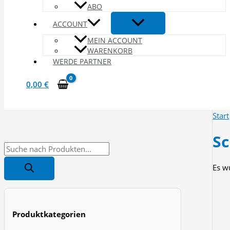
ABO
ACCOUNT
MEIN ACCOUNT
WARENKORB
WERDE PARTNER
0,00
€
Start
S
P
r
Es w
o
d
u
Produktkategorien
c