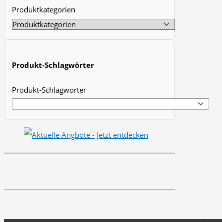
Produktkategorien
t
s
s
e
Produkt-Schlagwörter
a
r
Produkt-Schlagwörter
c
h