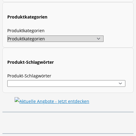
c
t
Produktkategorien
s
s
Produktkategorien
e
a
r
c
Produkt-Schlagwörter
h
Produkt-Schlagwörter