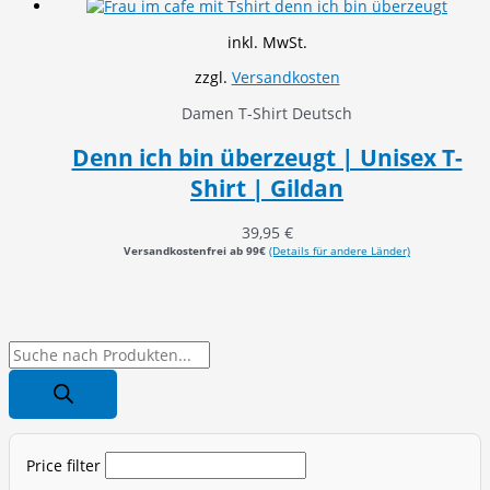
inkl. MwSt.
zzgl.
Versandkosten
Damen T-Shirt Deutsch
Denn ich bin überzeugt | Unisex T-
Shirt | Gildan
39,95
€
Versandkostenfrei ab 99€
(Details für andere Länder)
P
r
o
d
Price filter
u