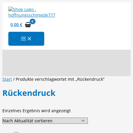
Zum
Inhalt
springen
0,00
€
Suchen
Start
/ Produkte verschlagwortet mit „Rückendruck“
Rückendruck
Einzelnes Ergebnis wird angezeigt