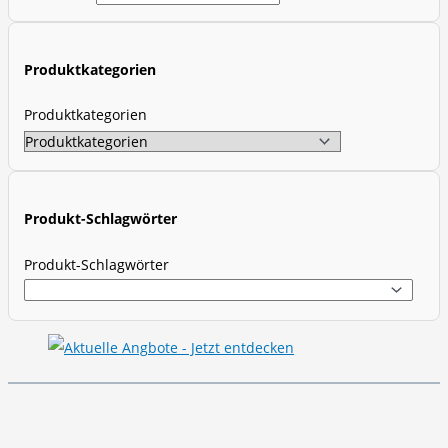
c
t
Produktkategorien
s
s
Produktkategorien
e
a
r
c
Produkt-Schlagwörter
h
Produkt-Schlagwörter