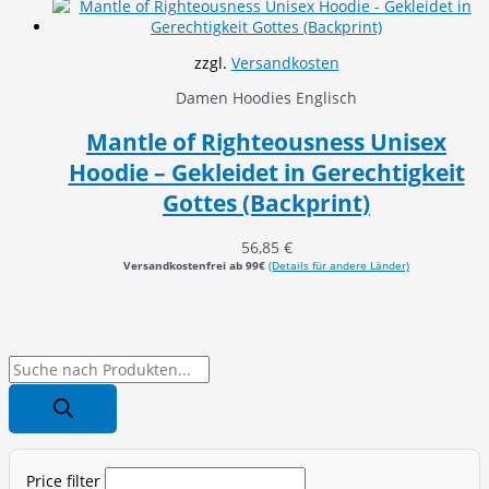
zzgl.
Versandkosten
Damen Hoodies Englisch
Mantle of Righteousness Unisex
Hoodie – Gekleidet in Gerechtigkeit
Gottes (Backprint)
56,85
€
Versandkostenfrei ab 99€
(Details für andere Länder)
P
r
o
d
Price filter
u