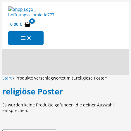
Zum
Inhalt
springen
0,00
€
Suchen
Start
/ Produkte verschlagwortet mit „religiöse Poster“
religiöse Poster
Es wurden keine Produkte gefunden, die deiner Auswahl
entsprechen.