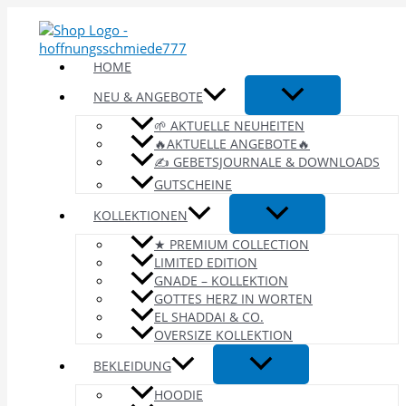
Zum
Inhalt
springen
HOME
NEU & ANGEBOTE
🌱 AKTUELLE NEUHEITEN
🔥AKTUELLE ANGEBOTE🔥
✍️ GEBETSJOURNALE & DOWNLOADS
GUTSCHEINE
KOLLEKTIONEN
★ PREMIUM COLLECTION
LIMITED EDITION
GNADE – KOLLEKTION
GOTTES HERZ IN WORTEN
EL SHADDAI & CO.
OVERSIZE KOLLEKTION
BEKLEIDUNG
HOODIE