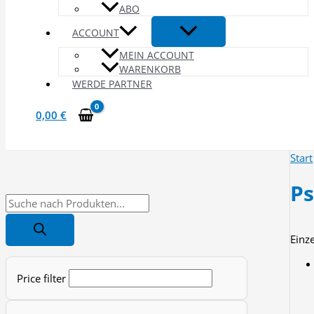
ABO
ACCOUNT
MEIN ACCOUNT
WARENKORB
WERDE PARTNER
0,00
€
Start
Ps
P
r
Einz
o
d
Price filter
u
c