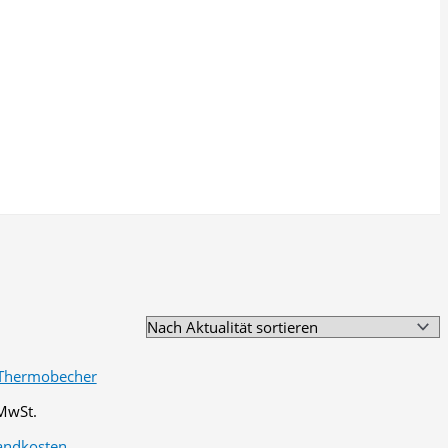
 MwSt.
andkosten