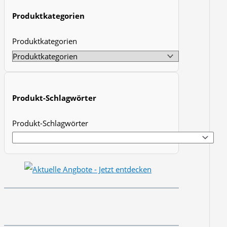
t
Produktkategorien
s
Produktkategorien
s
e
a
r
Produkt-Schlagwörter
c
h
Produkt-Schlagwörter