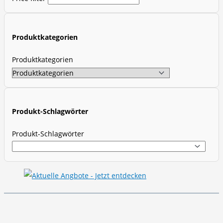
u
c
t
Produktkategorien
s
s
Produktkategorien
e
a
r
c
Produkt-Schlagwörter
h
Produkt-Schlagwörter