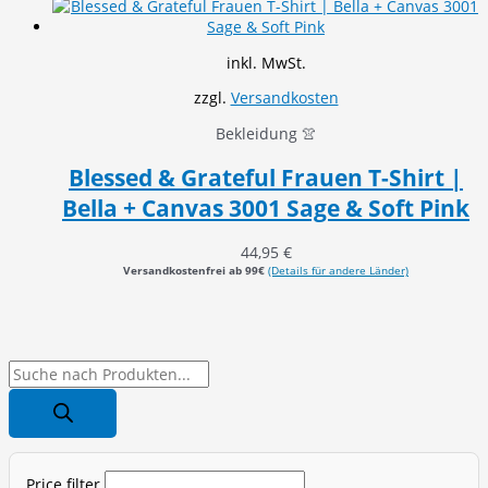
inkl. MwSt.
zzgl.
Versandkosten
Bekleidung 👚
Blessed & Grateful Frauen T-Shirt |
Bella + Canvas 3001 Sage & Soft Pink
44,95
€
Versandkostenfrei ab 99€
(Details für andere Länder)
P
r
o
d
Price filter