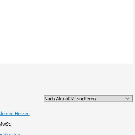
 MwSt.
andkosten