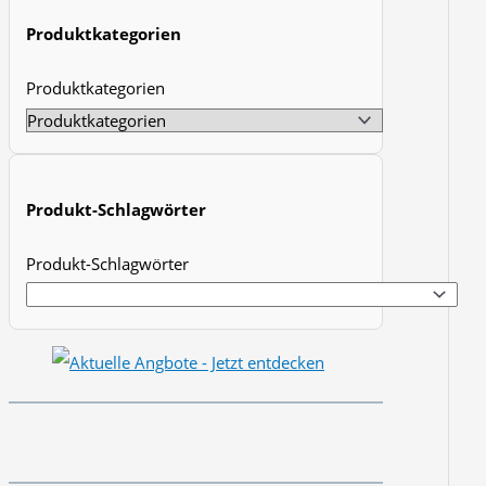
t
Produktkategorien
s
Produktkategorien
s
e
a
r
Produkt-Schlagwörter
c
h
Produkt-Schlagwörter