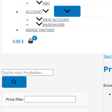
ABO
ACCOUNT
MEIN ACCOUNT
WARENKORB
WERDE PARTNER
0,00
€
Start
P
P
r
Einz
o
d
Price filter
u
c