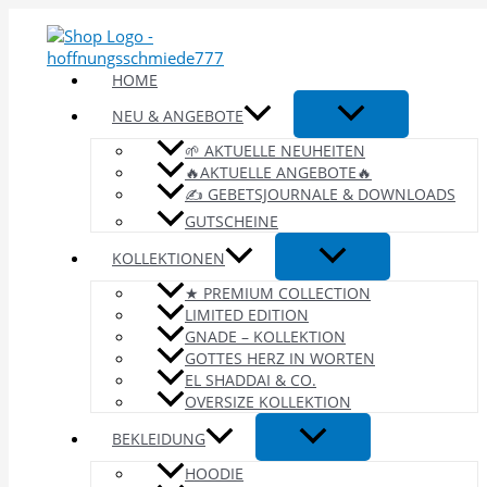
Zum
Inhalt
springen
HOME
NEU & ANGEBOTE
🌱 AKTUELLE NEUHEITEN
🔥AKTUELLE ANGEBOTE🔥
✍️ GEBETSJOURNALE & DOWNLOADS
GUTSCHEINE
KOLLEKTIONEN
★ PREMIUM COLLECTION
LIMITED EDITION
GNADE – KOLLEKTION
GOTTES HERZ IN WORTEN
EL SHADDAI & CO.
OVERSIZE KOLLEKTION
BEKLEIDUNG
HOODIE