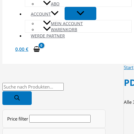
ABO
ACCOUNT
MEIN ACCOUNT
WARENKORB
WERDE PARTNER
0,00
€
Start
P
P
r
Alle
o
d
Price filter
u
c