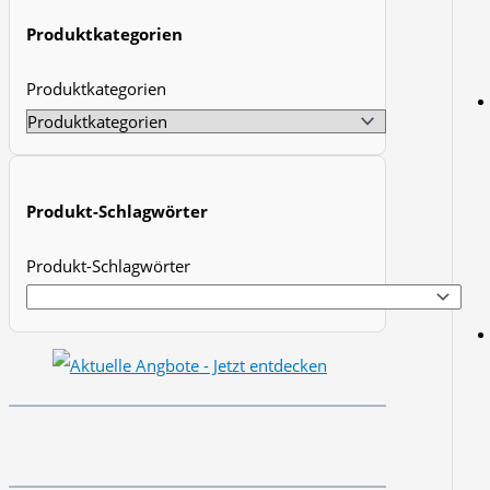
t
Produktkategorien
s
Produktkategorien
s
e
a
r
Produkt-Schlagwörter
c
h
Produkt-Schlagwörter