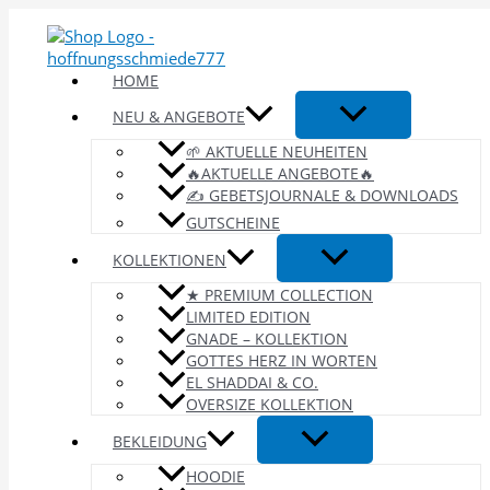
Zum
Inhalt
springen
HOME
NEU & ANGEBOTE
🌱 AKTUELLE NEUHEITEN
🔥AKTUELLE ANGEBOTE🔥
✍️ GEBETSJOURNALE & DOWNLOADS
GUTSCHEINE
KOLLEKTIONEN
★ PREMIUM COLLECTION
LIMITED EDITION
GNADE – KOLLEKTION
GOTTES HERZ IN WORTEN
EL SHADDAI & CO.
OVERSIZE KOLLEKTION
BEKLEIDUNG
HOODIE