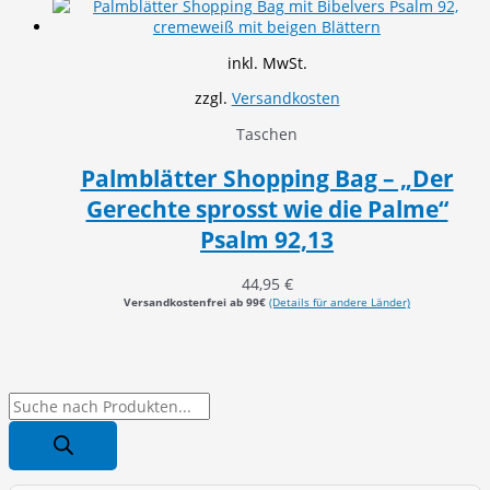
inkl. MwSt.
zzgl.
Versandkosten
Taschen
Palmblätter Shopping Bag – „Der
Gerechte sprosst wie die Palme“
Psalm 92,13
44,95
€
Versandkostenfrei ab 99€
(Details für andere Länder)
P
r
o