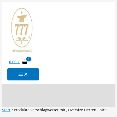
Zum
Inhalt
springen
0,00
€
Suchen
Start
/ Produkte verschlagwortet mit „Oversize Herren Shirt“