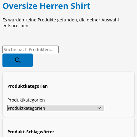
Oversize Herren Shirt
Es wurden keine Produkte gefunden, die deiner Auswahl
entsprechen.
P
r
o
d
u
Produktkategorien
c
t
Produktkategorien
s
s
e
a
Produkt-Schlagwörter