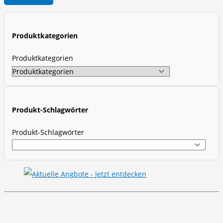
o
d
u
Produktkategorien
c
t
Produktkategorien
s
s
e
a
Produkt-Schlagwörter
r
Produkt-Schlagwörter
c
h