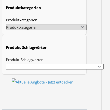
t
Produktkategorien
s
Produktkategorien
s
e
a
r
Produkt-Schlagwörter
c
h
Produkt-Schlagwörter