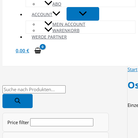
ABO
ACCOUNT
MEIN ACCOUNT
WARENKORB
WERDE PARTNER
0,00
€
Start
Os
P
r
Einz
o
d
Price filter
u
c