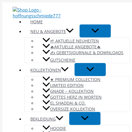
Zum
Inhalt
springen
HOME
NEU & ANGEBOTE
🌱 AKTUELLE NEUHEITEN
🔥AKTUELLE ANGEBOTE🔥
✍️ GEBETSJOURNALE & DOWNLOADS
GUTSCHEINE
KOLLEKTIONEN
★ PREMIUM COLLECTION
LIMITED EDITION
GNADE – KOLLEKTION
GOTTES HERZ IN WORTEN
EL SHADDAI & CO.
OVERSIZE KOLLEKTION
BEKLEIDUNG
HOODIE