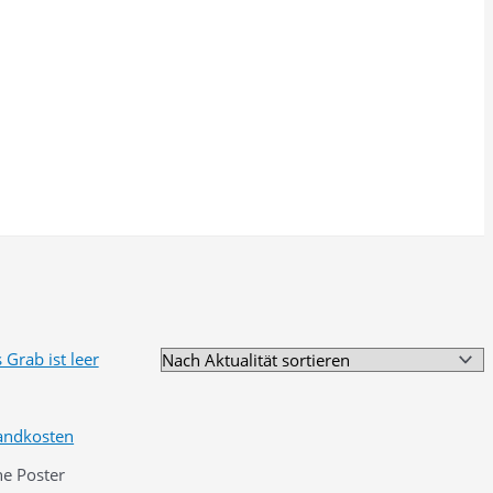
andkosten
he Poster