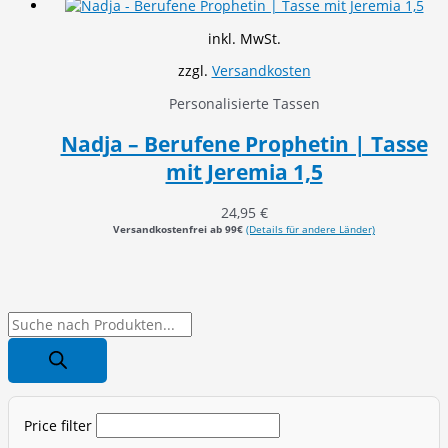
inkl. MwSt.
zzgl.
Versandkosten
Personalisierte Tassen
Nadja – Berufene Prophetin | Tasse
mit Jeremia 1,5
24,95
€
Versandkostenfrei ab 99€
(Details für andere Länder)
P
r
o
d
Price filter
u