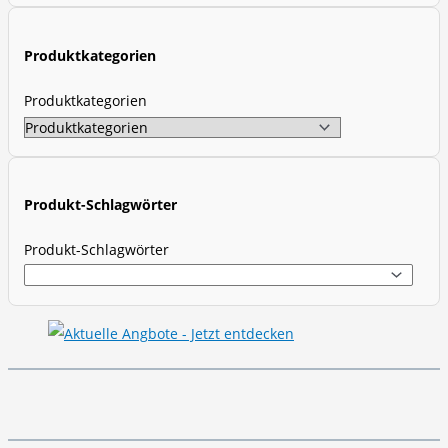
c
t
Produktkategorien
s
s
Produktkategorien
e
a
r
c
Produkt-Schlagwörter
h
Produkt-Schlagwörter