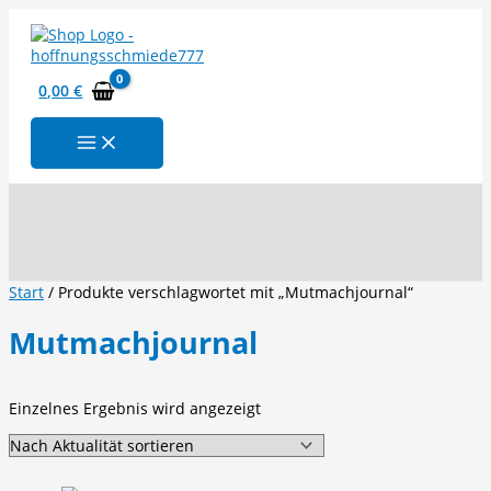
Zum
Inhalt
springen
0,00
€
Suchen
Start
/ Produkte verschlagwortet mit „Mutmachjournal“
Mutmachjournal
Einzelnes Ergebnis wird angezeigt