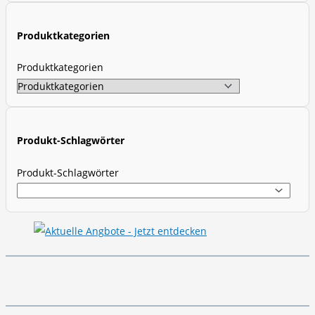
c
t
Produktkategorien
s
s
Produktkategorien
e
a
r
c
Produkt-Schlagwörter
h
Produkt-Schlagwörter