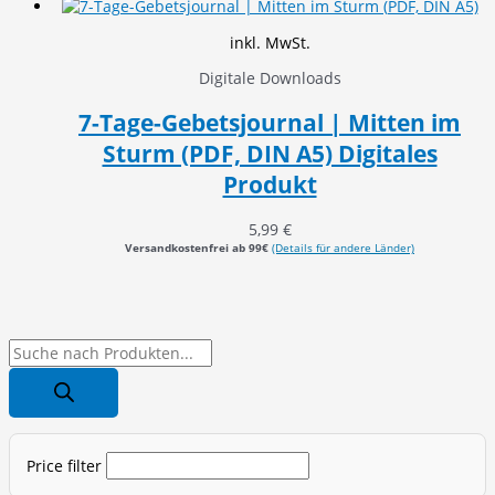
inkl. MwSt.
Digitale Downloads
7-Tage-Gebetsjournal | Mitten im
Sturm (PDF, DIN A5) Digitales
Produkt
5,99
€
Versandkostenfrei ab 99€
(Details für andere Länder)
P
r
o
d
Price filter
u