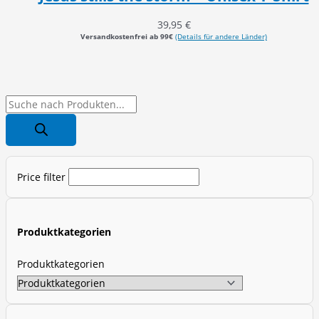
39,95
€
Versandkostenfrei ab 99€
(Details für andere Länder)
P
r
o
d
Price filter
u
c
t
Produktkategorien
s
s
Produktkategorien
e
a
r