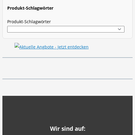
c
Produkt-Schlagwörter
h
Produkt-Schlagwörter
Wir sind auf: