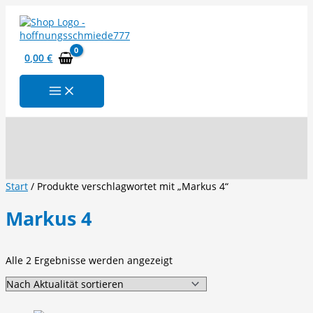
Zum
Inhalt
springen
0,00
€
Suchen
Start
/ Produkte verschlagwortet mit „Markus 4“
Markus 4
Nach
Alle 2 Ergebnisse werden angezeigt
Aktualität
sortiert