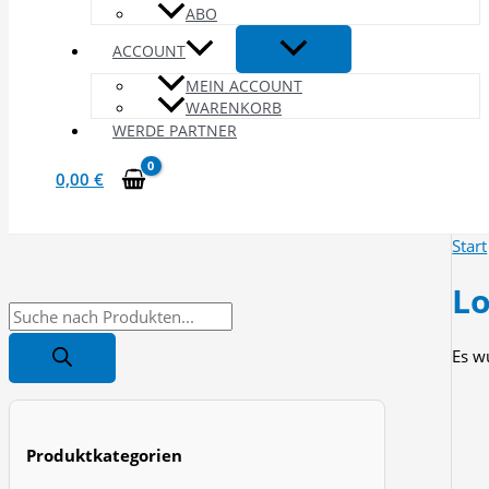
ABO
ACCOUNT
MEIN ACCOUNT
WARENKORB
WERDE PARTNER
0,00
€
Start
Lo
P
r
Es w
o
d
u
Produktkategorien
c