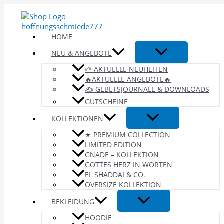
Zum
Inhalt
springen
HOME
NEU & ANGEBOTE
🌱 AKTUELLE NEUHEITEN
🔥AKTUELLE ANGEBOTE🔥
✍️ GEBETSJOURNALE & DOWNLOADS
GUTSCHEINE
KOLLEKTIONEN
★ PREMIUM COLLECTION
LIMITED EDITION
GNADE – KOLLEKTION
GOTTES HERZ IN WORTEN
EL SHADDAI & CO.
OVERSIZE KOLLEKTION
BEKLEIDUNG
HOODIE