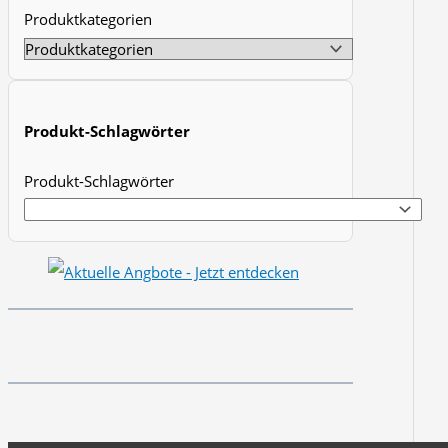
Produktkategorien
t
s
s
e
Produkt-Schlagwörter
a
r
Produkt-Schlagwörter
c
h