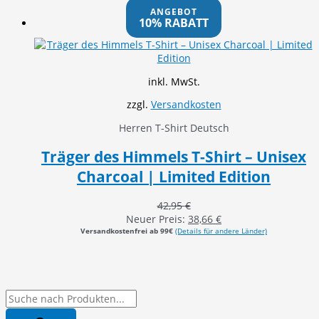
ANGEBOT
10% RABATT
inkl. MwSt.
zzgl.
Versandkosten
Herren T-Shirt Deutsch
Träger des Himmels T-Shirt – Unisex
Charcoal | Limited Edition
42,95
€
Neuer Preis:
38,66
€
Versandkostenfrei ab 99€
(Details für andere Länder)
P
r