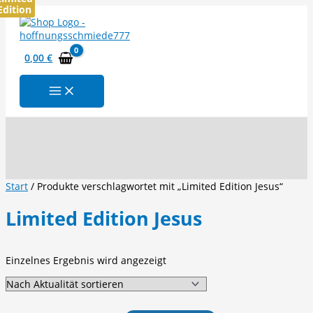
Edition
Zum
Inhalt
springen
0,00
€
Suchen
Start
/ Produkte verschlagwortet mit „Limited Edition Jesus“
Limited Edition Jesus
Einzelnes Ergebnis wird angezeigt