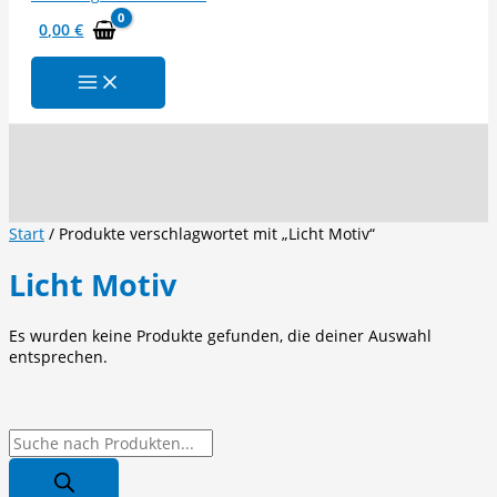
0,00
€
Suchen
Start
/ Produkte verschlagwortet mit „Licht Motiv“
Licht Motiv
Es wurden keine Produkte gefunden, die deiner Auswahl
entsprechen.
P
r