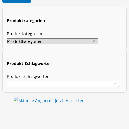
o
d
u
Produktkategorien
c
t
Produktkategorien
s
s
e
a
Produkt-Schlagwörter
r
Produkt-Schlagwörter
c
h