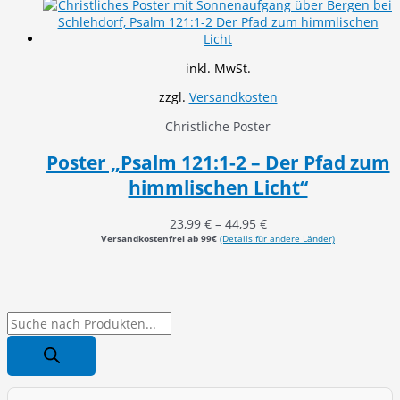
inkl. MwSt.
zzgl.
Versandkosten
Christliche Poster
Poster „Psalm 121:1-2 – Der Pfad zum
himmlischen Licht“
23,99
€
–
44,95
€
Versandkostenfrei ab 99€
(Details für andere Länder)
P
r
o
d