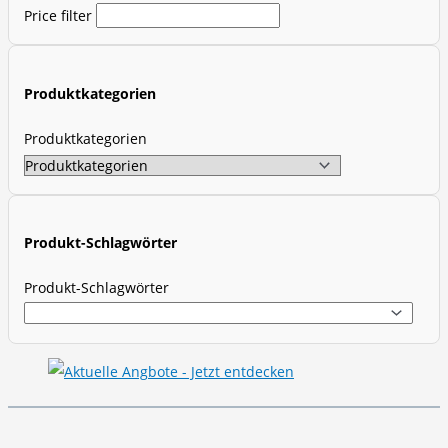
Price filter
u
c
t
Produktkategorien
s
s
Produktkategorien
e
a
r
c
Produkt-Schlagwörter
h
Produkt-Schlagwörter