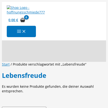
Zum
Inhalt
springen
0,00
€
Suchen
Start
/ Produkte verschlagwortet mit „Lebensfreude“
Lebensfreude
Es wurden keine Produkte gefunden, die deiner Auswahl
entsprechen.