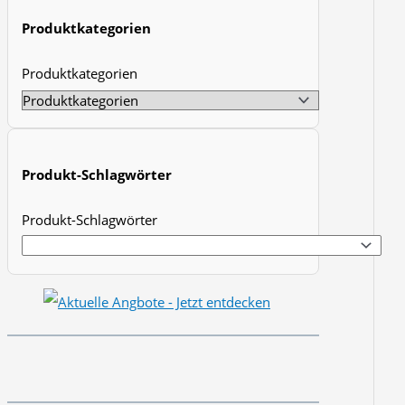
t
Produktkategorien
s
Produktkategorien
s
e
a
r
Produkt-Schlagwörter
c
h
Produkt-Schlagwörter