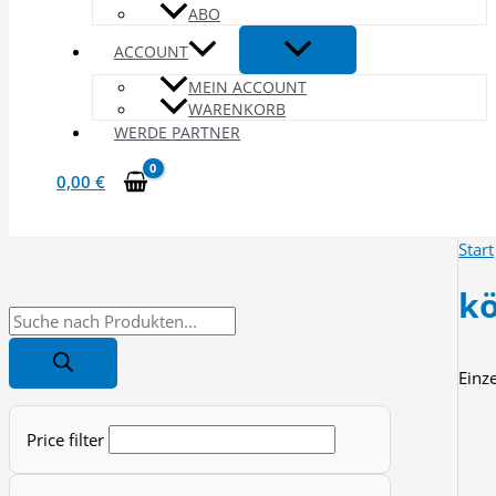
ABO
ACCOUNT
MEIN ACCOUNT
WARENKORB
WERDE PARTNER
0,00
€
Start
kö
P
r
Einz
o
d
Price filter
u
c