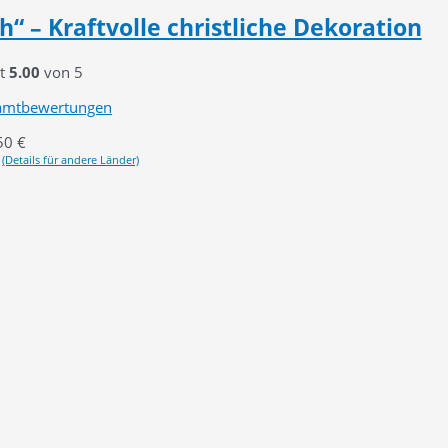
“ – Kraftvolle christliche Dekoration
it
5.00
von 5
amtbewertungen
50
€
(Details für andere Länder)