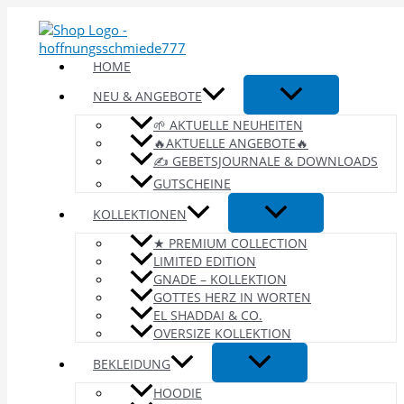
Zum
Inhalt
springen
HOME
NEU & ANGEBOTE
🌱 AKTUELLE NEUHEITEN
🔥AKTUELLE ANGEBOTE🔥
✍️ GEBETSJOURNALE & DOWNLOADS
GUTSCHEINE
KOLLEKTIONEN
★ PREMIUM COLLECTION
LIMITED EDITION
GNADE – KOLLEKTION
GOTTES HERZ IN WORTEN
EL SHADDAI & CO.
OVERSIZE KOLLEKTION
BEKLEIDUNG
HOODIE