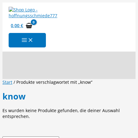
Zum
Inhalt
springen
0,00
€
Suchen
Start
/ Produkte verschlagwortet mit „know“
know
Es wurden keine Produkte gefunden, die deiner Auswahl
entsprechen.