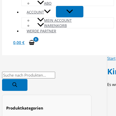
ABO
ACCOUNT
MEIN ACCOUNT
WARENKORB
WERDE PARTNER
0,00
€
Start
Ki
P
r
Es w
o
d
u
Produktkategorien
c