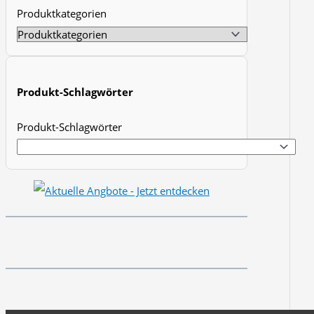
Produktkategorien
t
s
s
e
Produkt-Schlagwörter
a
r
Produkt-Schlagwörter
c
h