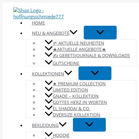
Zum
Inhalt
springen
HOME
NEU & ANGEBOTE
🌱 AKTUELLE NEUHEITEN
🔥AKTUELLE ANGEBOTE🔥
✍️ GEBETSJOURNALE & DOWNLOADS
GUTSCHEINE
KOLLEKTIONEN
★ PREMIUM COLLECTION
LIMITED EDITION
GNADE – KOLLEKTION
GOTTES HERZ IN WORTEN
EL SHADDAI & CO.
OVERSIZE KOLLEKTION
BEKLEIDUNG
HOODIE