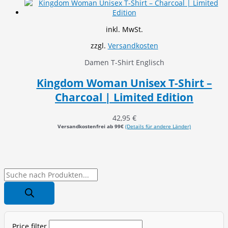
inkl. MwSt.
zzgl.
Versandkosten
Damen T-Shirt Englisch
Kingdom Woman Unisex T-Shirt –
Charcoal | Limited Edition
42,95
€
Versandkostenfrei ab 99€
(Details für andere Länder)
P
r
o
d
Price filter