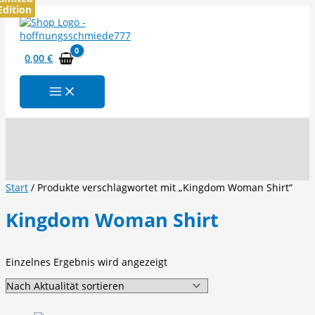
Edition
Zum
Inhalt
springen
0,00
€
Suchen
Start
/ Produkte verschlagwortet mit „Kingdom Woman Shirt“
Kingdom Woman Shirt
Einzelnes Ergebnis wird angezeigt