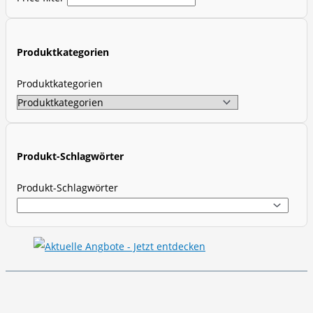
u
c
t
Produktkategorien
s
s
Produktkategorien
e
a
r
c
Produkt-Schlagwörter
h
Produkt-Schlagwörter