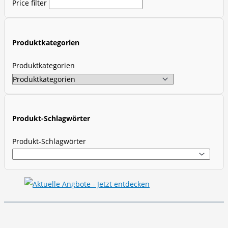
Price filter
u
c
t
Produktkategorien
s
s
Produktkategorien
e
a
r
c
Produkt-Schlagwörter
h
Produkt-Schlagwörter