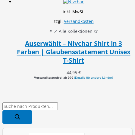
inkl. MwSt.
zzgl.
Versandkosten
# 📌 Alle Kollektionen 👕
Auserwählt – Nivchar Shirt in 3
Farben | Glaubensstatement Unisex
T-Shirt
44,95
€
Versandkostenfrei ab 99€
(Details für andere Länder)
P
r
o
d