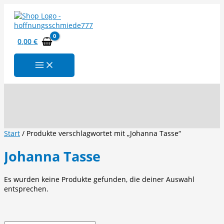
Zum
Inhalt
springen
0,00
€
Suchen
Start
/ Produkte verschlagwortet mit „Johanna Tasse“
Johanna Tasse
Es wurden keine Produkte gefunden, die deiner Auswahl
entsprechen.