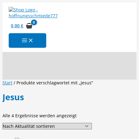
Zum
Inhalt
springen
0,00
€
Suchen
Start
/ Produkte verschlagwortet mit „Jesus“
Jesus
Nach
Alle 4 Ergebnisse werden angezeigt
Aktualität
sortiert