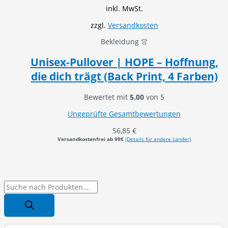
inkl. MwSt.
zzgl.
Versandkosten
Bekleidung 👚
Unisex-Pullover | HOPE – Hoffnung,
die dich trägt (Back Print, 4 Farben)
Bewertet mit
5.00
von 5
Ungeprüfte Gesamtbewertungen
56,85
€
Versandkostenfrei ab 99€
(Details für andere Länder)
P
r
o
d