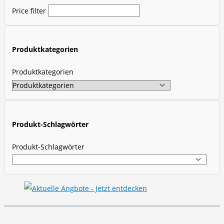
Price filter
u
c
t
Produktkategorien
s
s
Produktkategorien
e
a
r
c
Produkt-Schlagwörter
h
Produkt-Schlagwörter