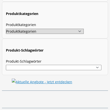
c
t
Produktkategorien
s
s
Produktkategorien
e
a
r
c
Produkt-Schlagwörter
h
Produkt-Schlagwörter