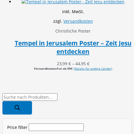
inkl. MwSt.
zzgl.
Versandkosten
Christliche Poster
Tempel in Jerusalem Poster – Zeit Jesu
entdecken
23,99
€
–
44,95
€
Versandkostenfrei ab 99€
(Details für andere Länder)
P
r
o
d
Price filter
u