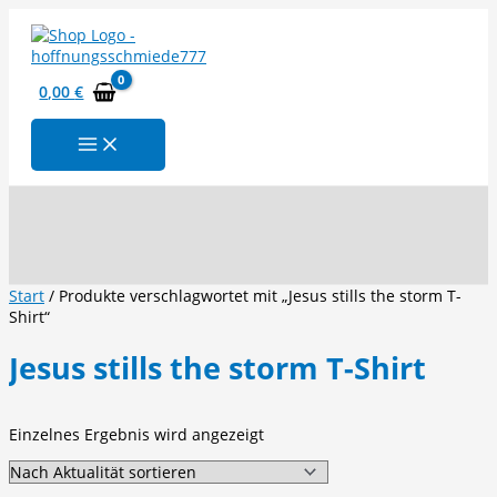
Zum
Inhalt
springen
0,00
€
Suchen
Start
/ Produkte verschlagwortet mit „Jesus stills the storm T-
Shirt“
Jesus stills the storm T-Shirt
Einzelnes Ergebnis wird angezeigt