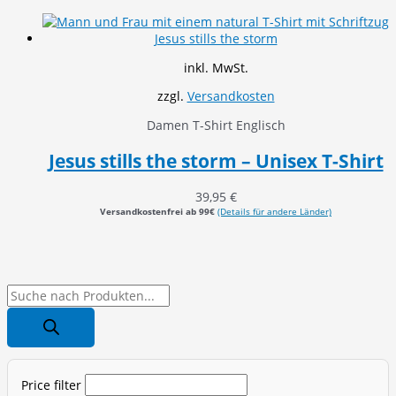
inkl. MwSt.
zzgl.
Versandkosten
Damen T-Shirt Englisch
Jesus stills the storm – Unisex T-Shirt
39,95
€
Versandkostenfrei ab 99€
(Details für andere Länder)
P
r
o
d
Price filter
u