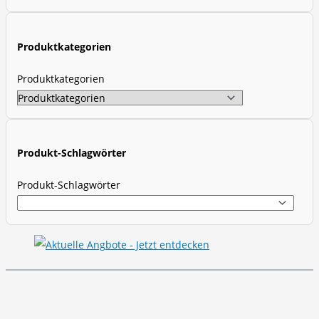
c
t
Produktkategorien
s
s
Produktkategorien
e
a
r
c
Produkt-Schlagwörter
h
Produkt-Schlagwörter