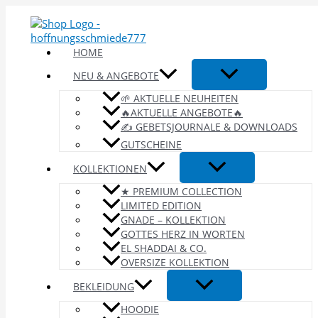
Zum
Inhalt
springen
HOME
NEU & ANGEBOTE
🌱 AKTUELLE NEUHEITEN
🔥AKTUELLE ANGEBOTE🔥
✍️ GEBETSJOURNALE & DOWNLOADS
GUTSCHEINE
KOLLEKTIONEN
★ PREMIUM COLLECTION
LIMITED EDITION
GNADE – KOLLEKTION
GOTTES HERZ IN WORTEN
EL SHADDAI & CO.
OVERSIZE KOLLEKTION
BEKLEIDUNG
HOODIE