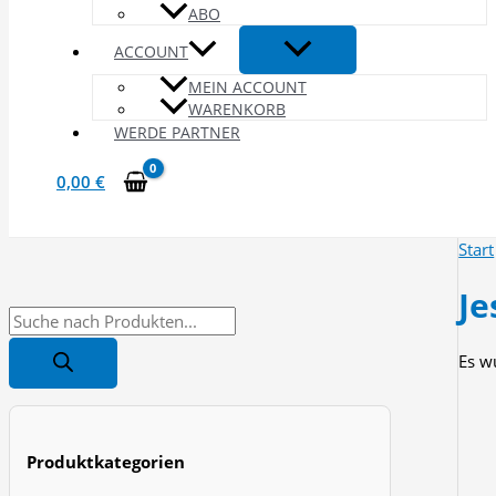
ABO
ACCOUNT
MEIN ACCOUNT
WARENKORB
WERDE PARTNER
0,00
€
Start
Je
P
r
Es w
o
d
u
Produktkategorien
c