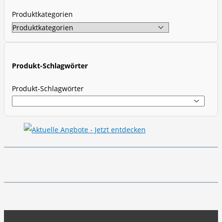
s
Produktkategorien
e
a
r
c
Produkt-Schlagwörter
h
Produkt-Schlagwörter