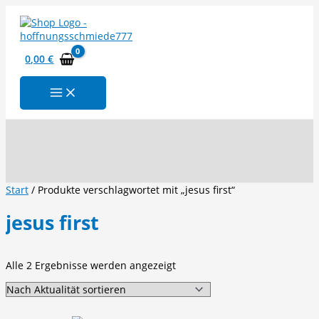
Zum
Inhalt
springen
0,00
€
Suchen
Start
/ Produkte verschlagwortet mit „jesus first“
jesus first
Nach
Alle 2 Ergebnisse werden angezeigt
Aktualität
sortiert