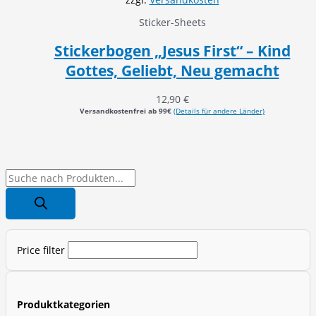
Sticker-Sheets
Stickerbogen „Jesus First“ – Kind
Gottes, Geliebt, Neu gemacht
12,90
€
Versandkostenfrei ab 99€
(Details für andere Länder)
P
r
o
d
Price filter
u
c
t
Produktkategorien
s