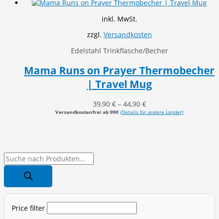
inkl. MwSt.
zzgl.
Versandkosten
Edelstahl Trinkflasche/Becher
Mama Runs on Prayer Thermobecher
| Travel Mug
39,90
€
–
44,90
€
Versandkostenfrei ab 99€
(Details für andere Länder)
P
r
o
d
Price filter
u