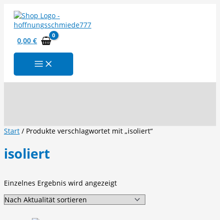
Zum
Inhalt
springen
0,00
€
Suchen
Start
/ Produkte verschlagwortet mit „isoliert“
isoliert
Einzelnes Ergebnis wird angezeigt