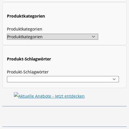
c
t
Produktkategorien
s
s
Produktkategorien
e
a
r
c
Produkt-Schlagwörter
h
Produkt-Schlagwörter