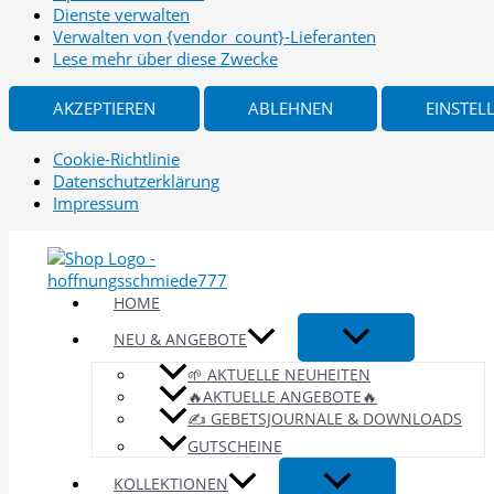
Dienste verwalten
Verwalten von {vendor_count}-Lieferanten
Lese mehr über diese Zwecke
AKZEPTIEREN
ABLEHNEN
EINSTEL
Cookie-Richtlinie
Datenschutzerklärung
Impressum
Zum
Inhalt
springen
HOME
NEU & ANGEBOTE
🌱 AKTUELLE NEUHEITEN
🔥AKTUELLE ANGEBOTE🔥
✍️ GEBETSJOURNALE & DOWNLOADS
GUTSCHEINE
KOLLEKTIONEN