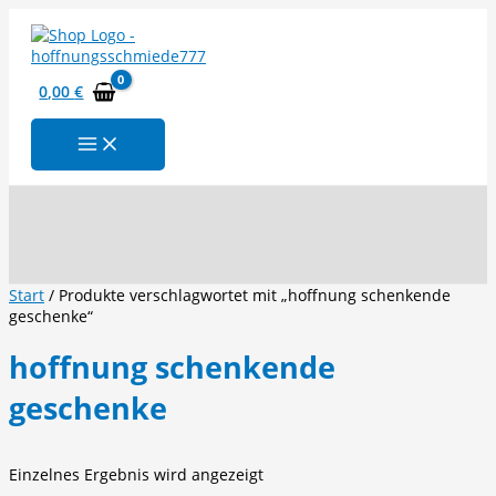
Zum
Inhalt
springen
0,00
€
Suchen
Start
/ Produkte verschlagwortet mit „hoffnung schenkende
geschenke“
hoffnung schenkende
geschenke
Einzelnes Ergebnis wird angezeigt