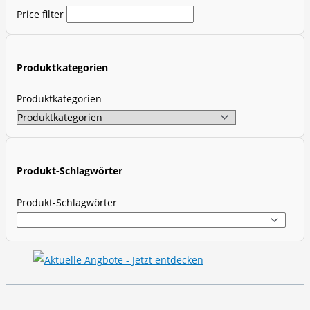
Price filter
u
c
t
Produktkategorien
s
s
Produktkategorien
e
a
r
c
Produkt-Schlagwörter
h
Produkt-Schlagwörter