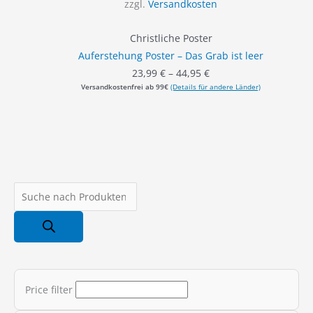
zzgl.
Versandkosten
Christliche Poster
Auferstehung Poster – Das Grab ist leer
23,99
€
–
44,95
€
Versandkostenfrei ab 99€
(Details für andere Länder)
P
r
o
d
u
c
Price filter
t