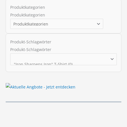
s
Produktkategorien
s
Produktkategorien
e
a
r
Produkt-Schlagwörter
c
Produkt-Schlagwörter
h