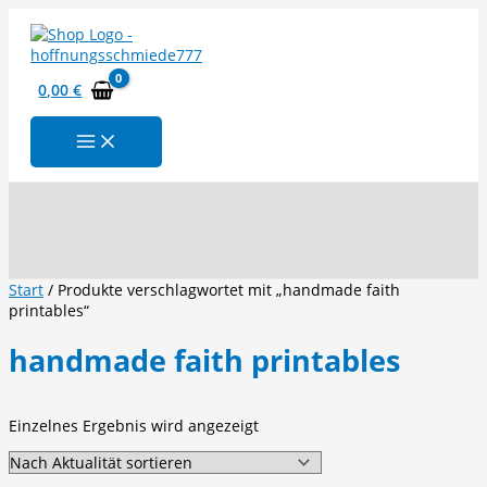
Zum
Inhalt
springen
0,00
€
Suchen
Start
/ Produkte verschlagwortet mit „handmade faith
printables“
handmade faith printables
Einzelnes Ergebnis wird angezeigt