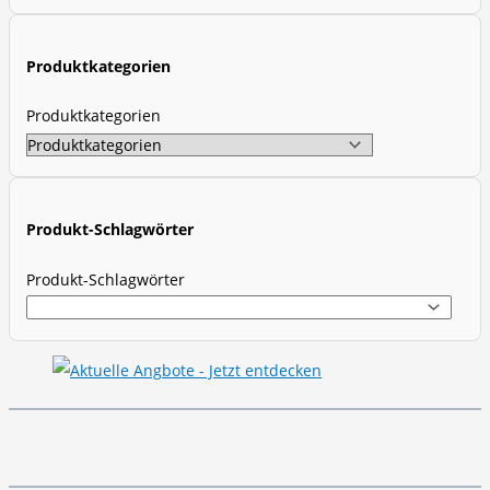
c
t
Produktkategorien
s
s
Produktkategorien
e
a
r
c
Produkt-Schlagwörter
h
Produkt-Schlagwörter