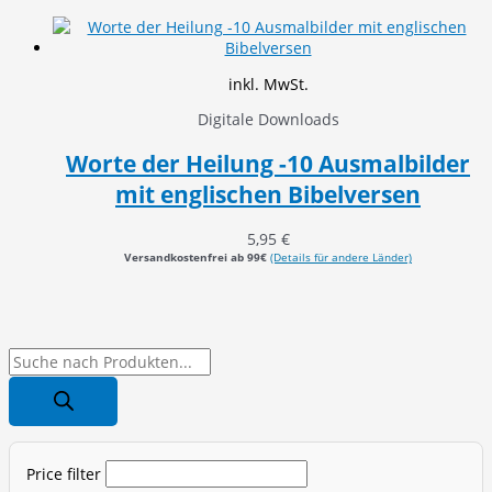
inkl. MwSt.
Digitale Downloads
Worte der Heilung -10 Ausmalbilder
mit englischen Bibelversen
5,95
€
Versandkostenfrei ab 99€
(Details für andere Länder)
P
r
o
d
Price filter
u