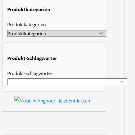
t
Produktkategorien
s
Produktkategorien
s
e
a
r
Produkt-Schlagwörter
c
h
Produkt-Schlagwörter