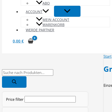
ABO
ACCOUNT
MEIN ACCOUNT
WARENKORB
WERDE PARTNER
0,00
€
Start
Gr
P
r
Einz
o
d
Price filter
u
c