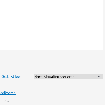
andkosten
he Poster