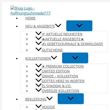
Zum
Inhalt
springen
HOME
NEU & ANGEBOTE
🌱 AKTUELLE NEUHEITEN
🔥AKTUELLE ANGEBOTE🔥
✍️ GEBETSJOURNALE & DOWNLOADS
GUTSCHEINE
KOLLEKTIONEN
★ PREMIUM COLLECTION
LIMITED EDITION
GNADE – KOLLEKTION
GOTTES HERZ IN WORTEN
EL SHADDAI & CO.
OVERSIZE KOLLEKTION
BEKLEIDUNG
HOODIE