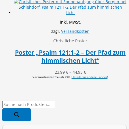
inkl. MwSt.
zzgl.
Versandkosten
Christliche Poster
Poster „Psalm 121:1-2 – Der Pfad zum
himmlischen Licht“
23,99
€
–
44,95
€
Versandkostenfrei ab 99€
(Details für andere Länder)
P
r
o
d