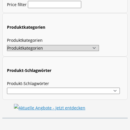
Price filter
u
c
t
Produktkategorien
s
s
Produktkategorien
e
a
r
c
Produkt-Schlagwörter
h
Produkt-Schlagwörter