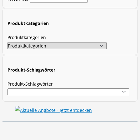
u
c
t
Produktkategorien
s
s
Produktkategorien
e
a
r
c
Produkt-Schlagwörter
h
Produkt-Schlagwörter