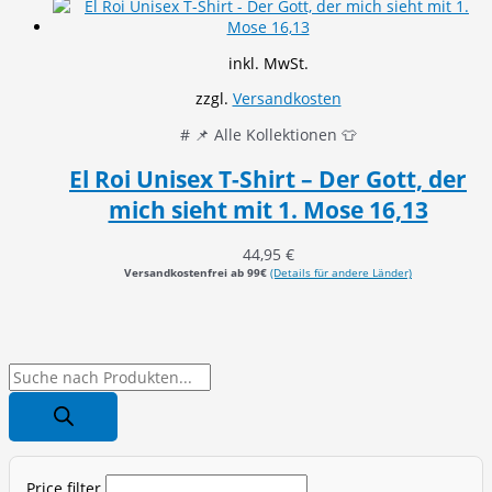
inkl. MwSt.
zzgl.
Versandkosten
# 📌 Alle Kollektionen 👕
El Roi Unisex T-Shirt – Der Gott, der
mich sieht mit 1. Mose 16,13
44,95
€
Versandkostenfrei ab 99€
(Details für andere Länder)
P
r
o
d
Price filter