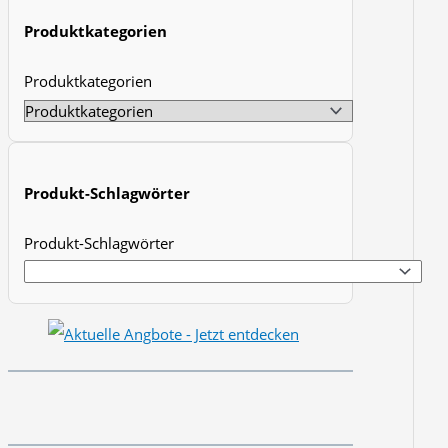
t
Produktkategorien
s
Produktkategorien
s
e
a
r
Produkt-Schlagwörter
c
h
Produkt-Schlagwörter