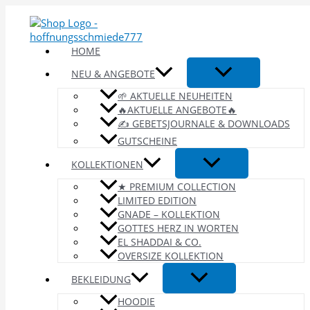
Zum
Inhalt
springen
HOME
NEU & ANGEBOTE
🌱 AKTUELLE NEUHEITEN
🔥AKTUELLE ANGEBOTE🔥
✍️ GEBETSJOURNALE & DOWNLOADS
GUTSCHEINE
KOLLEKTIONEN
★ PREMIUM COLLECTION
LIMITED EDITION
GNADE – KOLLEKTION
GOTTES HERZ IN WORTEN
EL SHADDAI & CO.
OVERSIZE KOLLEKTION
BEKLEIDUNG
HOODIE