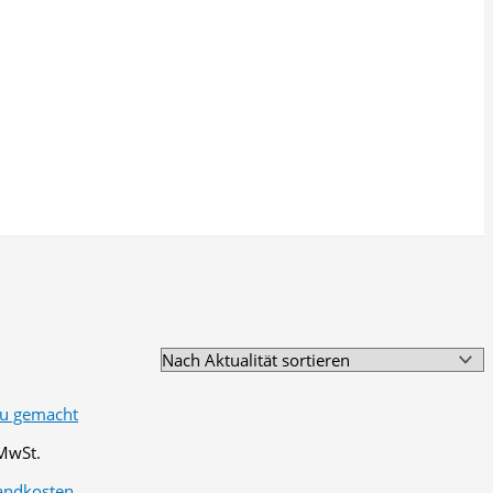
 MwSt.
andkosten