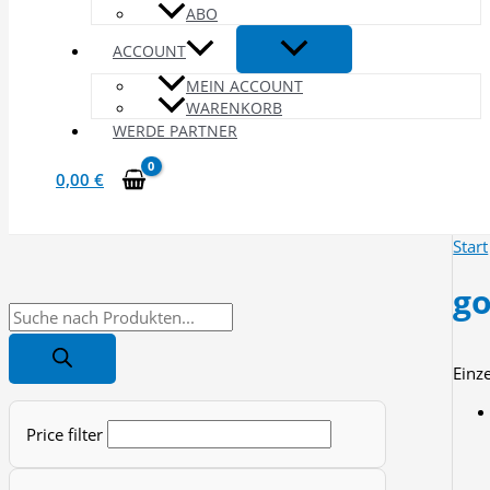
ABO
ACCOUNT
MEIN ACCOUNT
WARENKORB
WERDE PARTNER
0,00
€
Start
go
P
r
Einz
o
d
Price filter
u
c