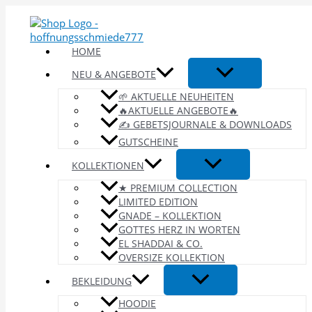
Zum
Inhalt
springen
HOME
NEU & ANGEBOTE
🌱 AKTUELLE NEUHEITEN
🔥AKTUELLE ANGEBOTE🔥
✍️ GEBETSJOURNALE & DOWNLOADS
GUTSCHEINE
KOLLEKTIONEN
★ PREMIUM COLLECTION
LIMITED EDITION
GNADE – KOLLEKTION
GOTTES HERZ IN WORTEN
EL SHADDAI & CO.
OVERSIZE KOLLEKTION
BEKLEIDUNG
HOODIE