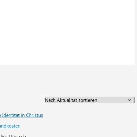
andkosten
ies Deutsch