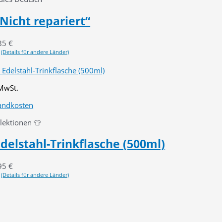
Nicht repariert“
85
€
(Details für andere Länder)
 MwSt.
andkosten
llektionen 👕
delstahl-Trinkflasche (500ml)
95
€
(Details für andere Länder)