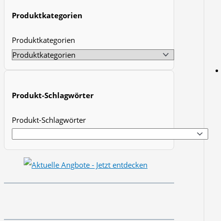
t
Produktkategorien
s
Produktkategorien
s
e
a
r
Produkt-Schlagwörter
c
h
Produkt-Schlagwörter