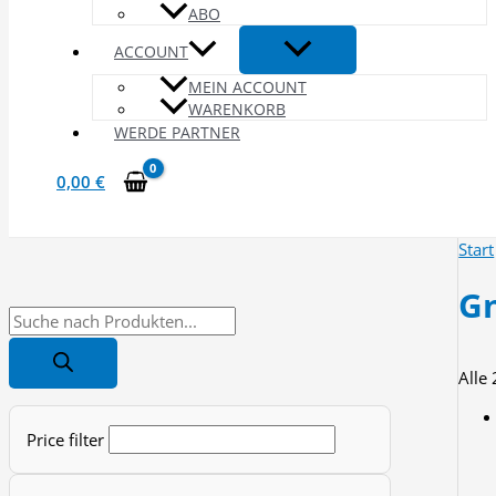
ABO
ACCOUNT
MEIN ACCOUNT
WARENKORB
WERDE PARTNER
0,00
€
Start
G
P
r
Alle
o
d
Price filter
u
c