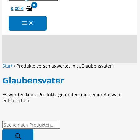
0,00
€
Suchen
Start
/ Produkte verschlagwortet mit „Glaubensvater“
Glaubensvater
Es wurden keine Produkte gefunden, die deiner Auswahl
entsprechen.
P
r