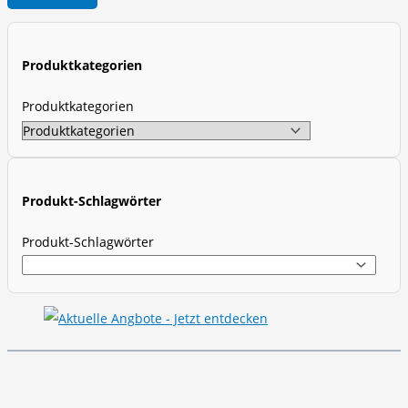
o
d
u
Produktkategorien
c
t
Produktkategorien
s
s
e
a
Produkt-Schlagwörter
r
Produkt-Schlagwörter
c
h