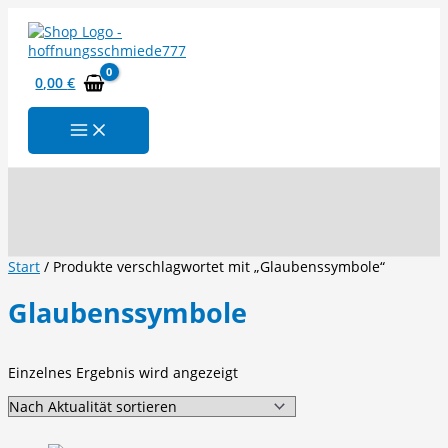
Zum
Inhalt
springen
0,00
€
Suchen
Start
/ Produkte verschlagwortet mit „Glaubenssymbole“
Glaubenssymbole
Einzelnes Ergebnis wird angezeigt